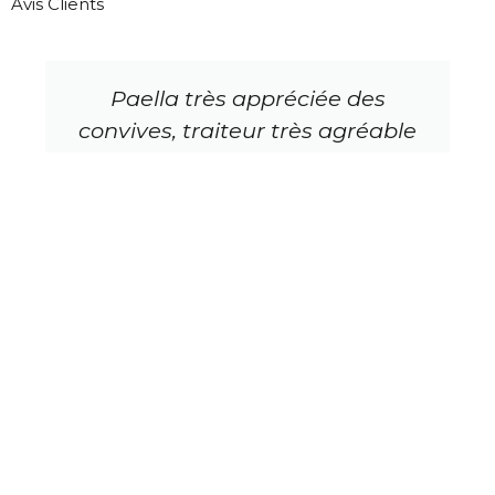
Avis Clients
Paella très appréciée des
convives, traiteur très agréable
et professionnel. Quantité de
nourriture permettant même de
se resservir et d'en manger le
lendemain. À recommander.
Cédric L.